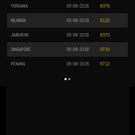
YORDANIA
05-08-2026
8378
IRLANDIA
05-08-2026
5120
JIMBARAN
05-08-2026
8370
SINGAPORE
05-08-2026
0715
PENANG
05-08-2026
5712