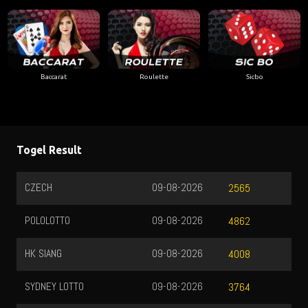
Baccarat
Roulette
Sicbo
Togel Result
CZECH
09-08-2026
2565
POLOLOTTO
09-08-2026
4862
HK SIANG
09-08-2026
4008
SYDNEY LOTTO
09-08-2026
3764