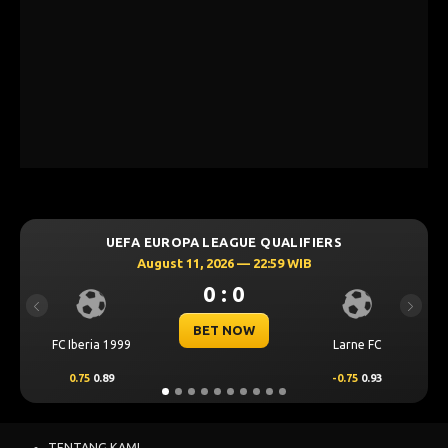
UEFA EUROPA LEAGUE QUALIFIERS
August 11, 2026 — 22:59 WIB
0 : 0
Previous
Next
BET NOW
FC Iberia 1999
Larne FC
S
0.75
0.89
-0.75
0.93
0.
TENTANG KAMI