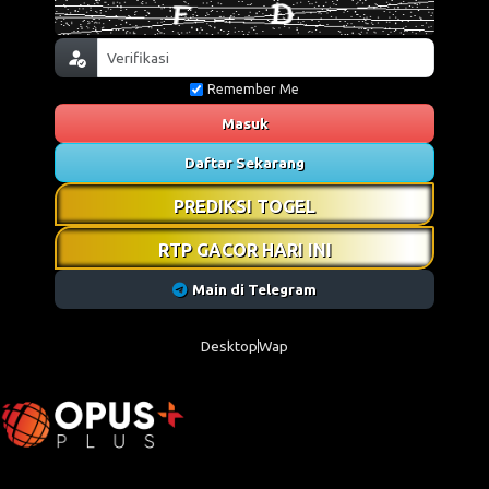
Remember Me
Masuk
Daftar Sekarang
PREDIKSI TOGEL
RTP GACOR HARI INI
Main di Telegram
Desktop
Wap